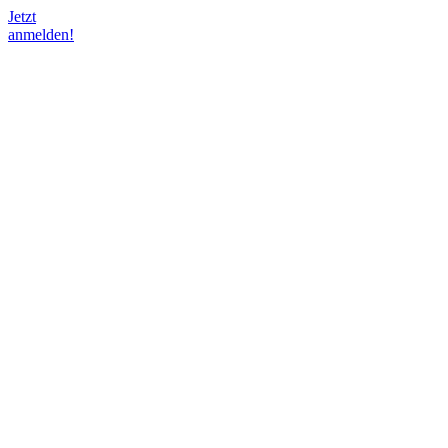
Jetzt
anmelden!
Skip
to
content